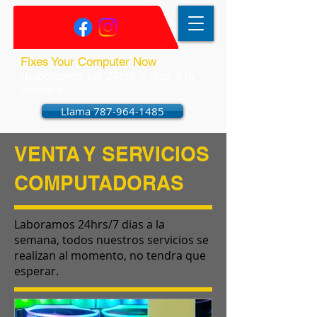
​Fixes Your Computer Now
¡Laboramos las 24hrs 7 días a la
semana!
Llama 787-964-1485
VENTA Y SERVICIOS
COMPUTADORAS
Laboramos 24hrs/7 dias a la
semana, todos nuestros servicios se
realizan al momento, no tendra que
esperar.