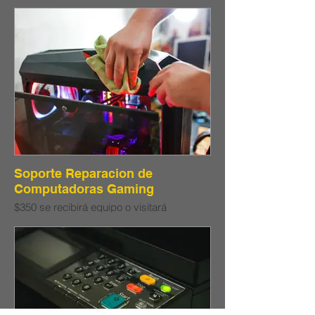
comercio para recogido. Soporte incluye
un diagnóstico, reemplazo o
programación de piezas o programación
del sistema operativo. De ser necesario
todo lo mencionado en conjunto.
Soporte Reparacion de
Computadoras Gaming
$350 se recibirá equipo o visitará
comercio para recogido. Soporte incluye
un diagnóstico, reemplazo o
programación de piezas o programación
del sistema operativo. De ser necesario
todo lo mencionado en conjunto.