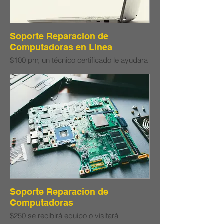
Soporte Reparacion de
Computadoras en Linea
$100 phr, un técnico certificado le ayudara
brindándole las instrucciones para
corregir los problemas en su
computadora portátil o de escritorio. De
ser posible dependiendo la situación
podría acceder remotamente para corregir
el problema o utilizar ambos métodos.
Soporte Reparacion de
Computadoras
$250 se recibirá equipo o visitará